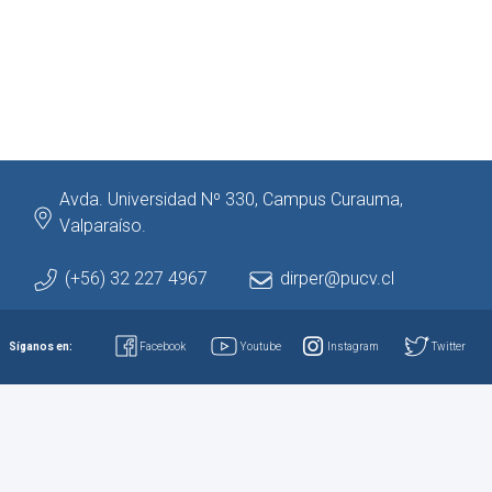
Avda. Universidad Nº 330, Campus Curauma,
Valparaíso.
(+56) 32 227 4967
dirper@pucv.cl
Síganos en:
Facebook
Youtube
Instagram
Twitter