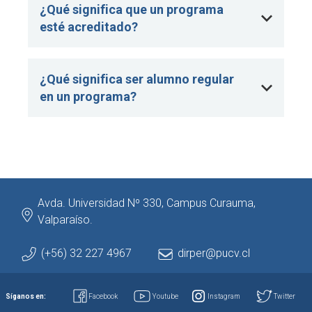
¿Qué significa que un programa
esté acreditado?
¿Qué significa ser alumno regular
en un programa?
Avda. Universidad Nº 330, Campus Curauma,
Valparaíso.
(+56) 32 227 4967
dirper@pucv.cl
Síganos en:
Facebook
Youtube
Instagram
Twitter