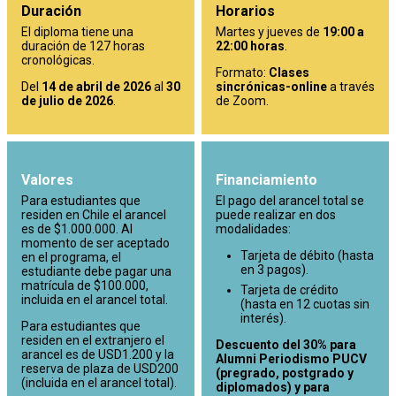
Duración
Horarios
El diploma tiene una
Martes y jueves de
19:00 a
duración de 127 horas
22:00 horas
.
cronológicas.
Formato:
Clases
Del
14 de abril de 2026
al
30
sincrónicas-online
a través
de julio de 2026
.
de Zoom.
Valores
Financiamiento
Para estudiantes que
El pago del arancel total se
residen en Chile el arancel
puede realizar en dos
es de $1.000.000. Al
modalidades:
momento de ser aceptado
Tarjeta de débito (hasta
en el programa, el
en 3 pagos).
estudiante debe pagar una
matrícula de $100.000,
Tarjeta de crédito
incluida en el arancel total.
(hasta en 12 cuotas sin
interés).
Para estudiantes que
residen en el extranjero el
Descuento del 30% para
arancel es de USD1.200 y la
Alumni Periodismo PUCV
reserva de plaza de USD200
(pregrado, postgrado y
(incluida en el arancel total).
diplomados) y para