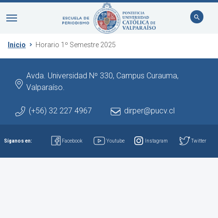
Inicio
Horario 1º Semestre 2025
Avda. Universidad Nº 330, Campus Curauma,
Valparaíso.
(+56) 32 227 4967
dirper@pucv.cl
Síganos en:
Facebook
Youtube
Instagram
Twitter