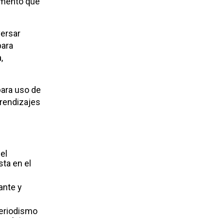
comentó que
versar
para
,
para uso de
prendizajes
el
sta en el
ante y
periodismo