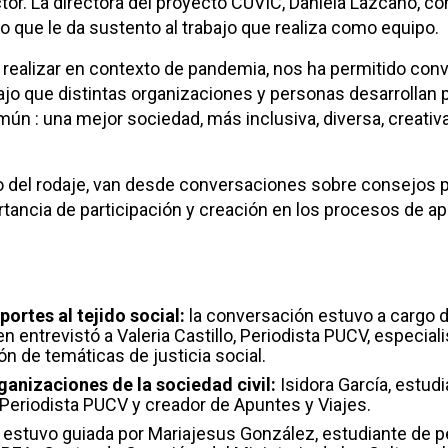
tor.
La directora del proyecto CUVIC, Daniela Lazcano, 
 lo que le da sustento al trabajo que realiza como equipo.
 realizar en contexto de pandemia, nos ha permitido con
ajo que distintas organizaciones y personas desarrollan 
ún : una mejor sociedad, más inclusiva, diversa, creativa
go del rodaje, van desde conversaciones sobre consejos 
ortancia de participación y creación en los procesos de a
ortes al tejido social:
la conversación estuvo a cargo d
 entrevistó a Valeria Castillo, Periodista PUCV, especiali
n de temáticas de justicia social.
ganizaciones de la sociedad civil:
Isidora García, estudi
Periodista PUCV y creador de Apuntes y Viajes.
a estuvo guiada por Mariajesus González, estudiante de 