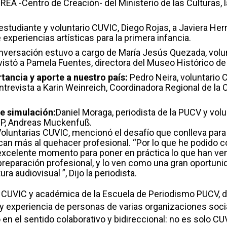
EA -Centro de Creación- del Ministerio de las Culturas, l
l estudiante y voluntario CUVIC, Diego Rojas, a Javiera Herr
 experiencias artísticas para la primera infancia.
nversación estuvo a cargo de María Jesús Quezada, volun
istó a Pamela Fuentes, directora del Museo Histórico de P
tancia y aporte a nuestro país:
Pedro Neira, voluntario 
entrevista a Karin Weinreich, Coordinadora Regional de l
de simulación:
Daniel Moraga, periodista de la PUCV y volu
SP, Andreas Muckenfuß.
Voluntarias CUVIC, mencionó el desafío que conlleva para 
ercan más al quehacer profesional.
“Por lo que he podido 
 excelente momento para poner en práctica lo que han ve
 preparación profesional, y lo ven como una gran oportuni
a audiovisual ”, Dijo la periodista.
ra CUVIC y académica de la Escuela de Periodismo PUCV, 
 y experiencia de personas de varias organizaciones soci
 en el sentido colaborativo y bidireccional: no es solo CU