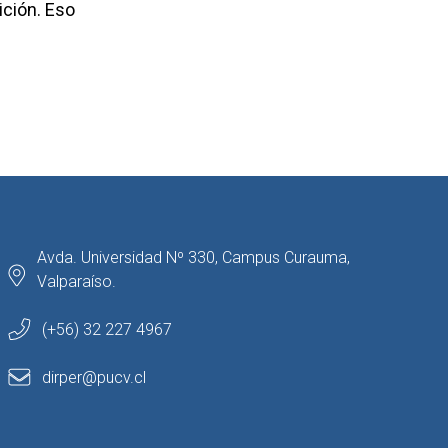
ición.
Eso
Avda. Universidad Nº 330, Campus Curauma,
Valparaíso.
(+56) 32 227 4967
dirper@pucv.cl