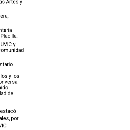
as Artes y
era,
taria
lacilla.
CUVIC y
a Comunidad
ntario
los y los
conversar
nido
dad de
destacó
ales, por
VIC