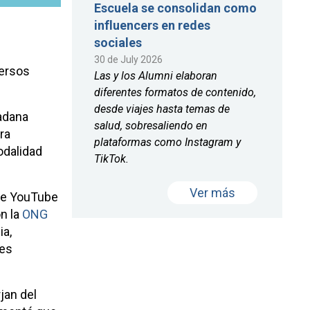
Escuela se consolidan como
influencers en redes
sociales
30 de July 2026
versos
Las y los Alumni elaboran
diferentes formatos de contenido,
desde viajes hasta temas de
dadana
salud, sobresaliendo en
ra
plataformas como Instagram y
odalidad
TikTok.
Ver más
 de YouTube
on la
ONG
ia,
des
jan del