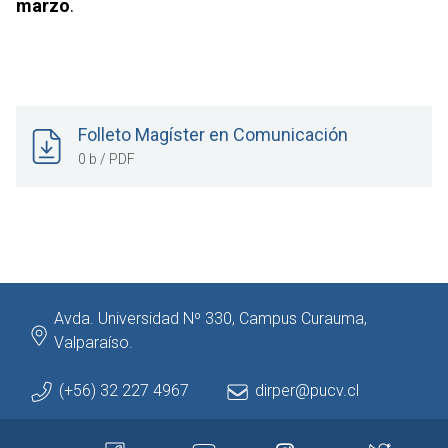
marzo
.
Folleto Magíster en Comunicación
0 b / PDF
Avda. Universidad Nº 330, Campus Curauma,
Valparaíso.
(+56) 32 227 4967
dirper@pucv.cl