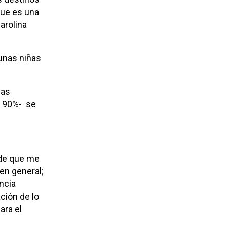
que es una
arolina
unas niñas
las
l 90%- se
 de que me
 en general;
ncia
ción de lo
ara el