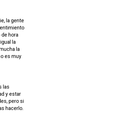
e, la gente
pentimiento
 de hora
igual la
 mucha la
eso es muy
s las
ad y estar
es, pero si
as hacerlo.