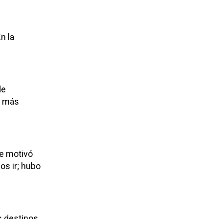
n la
de
n más
me motivó
os ir; hubo
s destinos