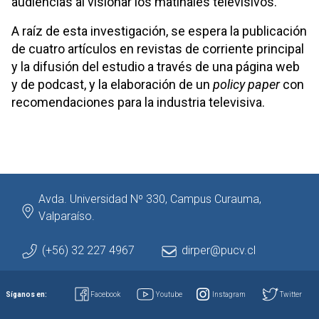
audiencias al visionar los matinales televisivos.
A raíz de esta investigación, se espera la publicación
de cuatro artículos en revistas de corriente principal
y la difusión del estudio a través de una página web
y de podcast, y la elaboración de un
policy paper
con
recomendaciones para la industria televisiva.
Avda. Universidad Nº 330, Campus Curauma,
Valparaíso.
(+56) 32 227 4967
dirper@pucv.cl
Síganos en:
Facebook
Youtube
Instagram
Twitter