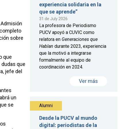
experiencia solidaria en la
que se aprende”
31 de July 2026
e Admisión
La profesora de Periodismo
n completo
PUCV apoyó a CUVIC como
ación sobre
relatora en
Generaciones que
Hablan
durante 2023, experiencia
que la motivó a integrarse
lo que
formalmente al equipo de
s dudas que
coordinación en 2024.
, jefe del
Ver más
uantes
habrá un
que se
Alumni
Desde la PUCV al mundo
los
digital: periodistas de la