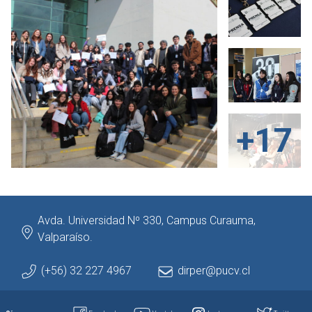
+17
Avda. Universidad Nº 330, Campus Curauma,
Valparaíso.
(+56) 32 227 4967
dirper@pucv.cl