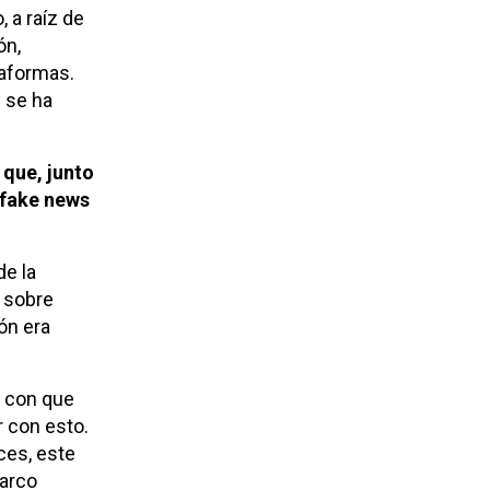
 a raíz de
ón,
taformas.
 se ha
 que, junto
 fake news
e la
, sobre
ón era
 con que
 con esto.
es, este
arco