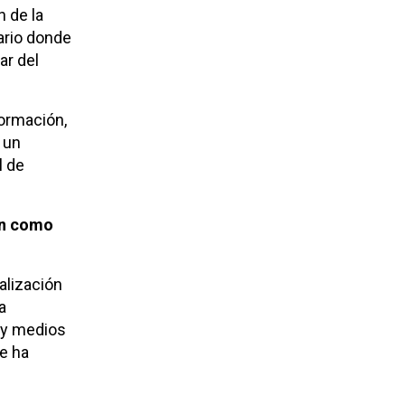
 de la
ario donde
ar del
formación,
 un
l de
ón como
alización
a
 y medios
e ha