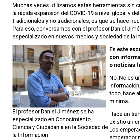
Muchas veces utilizamos estas herramientas sin c
la rápida expansión del COVID-19 a nivel global y
tradicionales y no tradicionales, es que se hace ne
Para eso, conversamos con el profesor Daniel Jim
especializado en nuevos medios y sociedad de la i
En este esc
con informa
o noticias 
No. No es u
información 
todo, hace a
mínima.
El profesor Daniel Jiménez se ha
Hace un tie
especializado en Conocimiento,
existió un e
Ciencia y Ciudadanía en la Sociedad de
Los emperad
la Información
emperador m