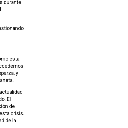
es durante
l
gestionando
cómo esta
l accedemos
sparza, y
laneta.
actualidad
o. El
ción de
sta crisis.
d de la