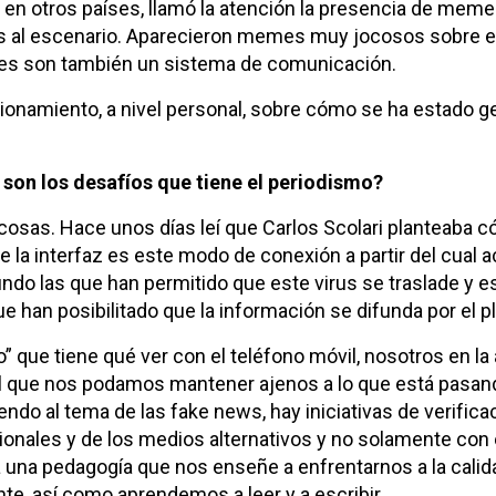
n en otros países, llamó la atención la presencia de mem
s al escenario. Aparecieron memes muy jocosos sobre e
mes son también un sistema de comunicación.
tionamiento, a nivel personal, sobre cómo se ha estado 
 son los desafíos que tiene el periodismo?
s cosas. Hace unos días leí que Carlos Scolari planteaba 
que la interfaz es este modo de conexión a partir del cua
undo las que han permitido que este virus se traslade y e
 han posibilitado que la información se difunda por el p
 que tiene qué ver con el teléfono móvil, nosotros en la 
 que nos podamos mantener ajenos a lo que está pasand
ndo al tema de las fake news, hay iniciativas de verifica
ionales y de los medios alternativos y no solamente con e
una pedagogía que nos enseñe a enfrentarnos a la calida
, así como aprendemos a leer y a escribir.