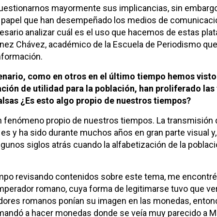
uestionarnos mayormente sus implicancias, sin embargo,
 del papel que han desempeñado los medios de comunicaci
cesario analizar cuál es el uso que hacemos de estas pla
énez Chávez, académico de la Escuela de Periodismo que
nformación.
enario, como en otros en el último tiempo hemos visto
ción de utilidad para la población, han proliferado las
falsas ¿Es esto algo propio de nuestros tiempos?
n fenómeno propio de nuestros tiempos. La transmisión d
es y ha sido durante muchos años en gran parte visual y
lgunos siglos atrás cuando la alfabetización de la poblaci
mpo revisando contenidos sobre este tema, me encontré
mperador romano, cuya forma de legitimarse tuvo que ver
ores romanos ponían su imagen en las monedas, entonc
andó a hacer monedas donde se veía muy parecido a M