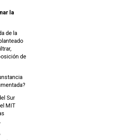
nar la
a de la
 planteado
trar,
posición de
unstancia
 aumentada?
el Sur
 el MIT
as
.
o