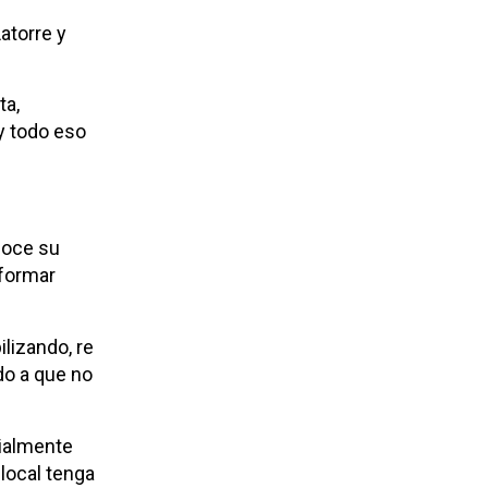
torre y
ta,
y todo eso
noce su
nformar
lizando, re
do a que no
cialmente
 local tenga