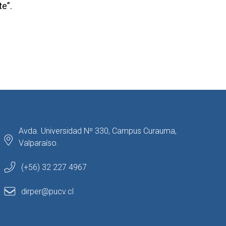
te”.
Avda. Universidad Nº 330, Campus Curauma,
Valparaíso.
(+56) 32 227 4967
dirper@pucv.cl