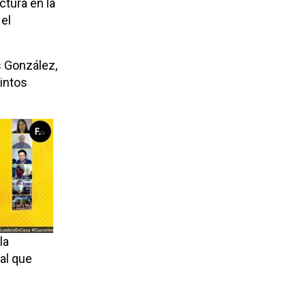
tura en la
el
s González,
tintos
la
al que