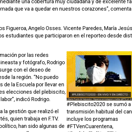
mediante una cobertura muy ciudadana y de excelente fac
jornada que va a quedar en nuestros corazones”, comenta 
los Figueroa, Angelo Osses. Vicente Paredes, María Jesú
los estudiantes que participaron en el reporteo desde dis
amación por las redes
cineasta y fotógrafo, Rodrigo
 surge con el deseo de
desde la región. “No puedo
 de la Escuela por llevar en
es elecciones del plebiscito,
labor”, indicó Rodrigo.
#Plebiscito2020 se sumó a 
 la gestión que realizó el
transmisión habitual del can
és, quien trabaja en F.TV.
incluye los programas
político, han sido algunas de
#FTVenCuarentena,