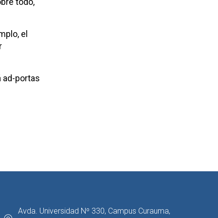
obre todo,
mplo, el
r
tá ad-portas
Avda. Universidad Nº 330, Campus Curauma,